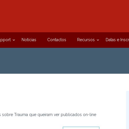
upport
Notícias
Contactos
Recursos
Datas e Insc
s sobre Trauma que queiram ver publicados
on-line