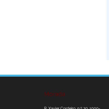
Morada
R. Xavier Cordeiro, n.º 30, 1000-