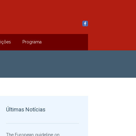
rições
Programa
Últimas Notícias
The European guideline on