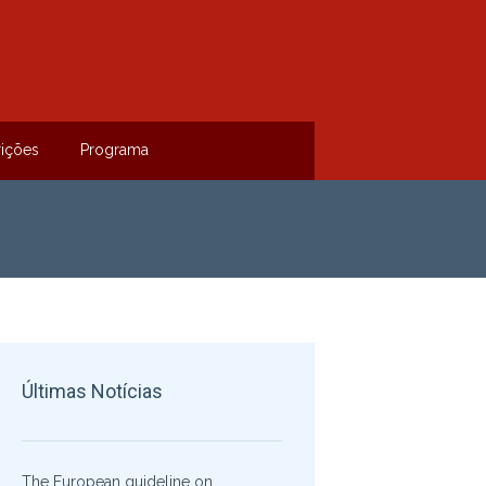
rições
Programa
Últimas Notícias
The European guideline on