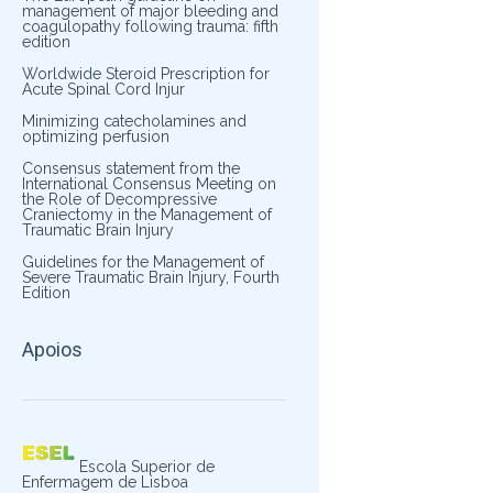
management of major bleeding and
coagulopathy following trauma: fifth
edition
Worldwide Steroid Prescription for
Acute Spinal Cord Injur
Minimizing catecholamines and
optimizing perfusion
Consensus statement from the
International Consensus Meeting on
the Role of Decompressive
Craniectomy in the Management of
Traumatic Brain Injury
Guidelines for the Management of
Severe Traumatic Brain Injury, Fourth
Edition
Apoios
Escola Superior de
Enfermagem de Lisboa